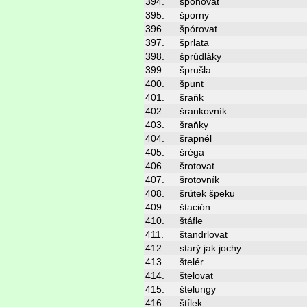
394.
špónovat
395.
šporny
396.
špórovat
397.
šprlata
398.
šprúdláky
399.
šprušla
400.
špunt
401.
šraňk
402.
šrankovník
403.
šraňky
404.
šrapnél
405.
šréga
406.
šrotovat
407.
šrotovník
408.
šrútek špeku
409.
štación
410.
štáfle
411.
štandrlovat
412.
starý jak jochy
413.
štelér
414.
štelovat
415.
štelungy
416.
štílek