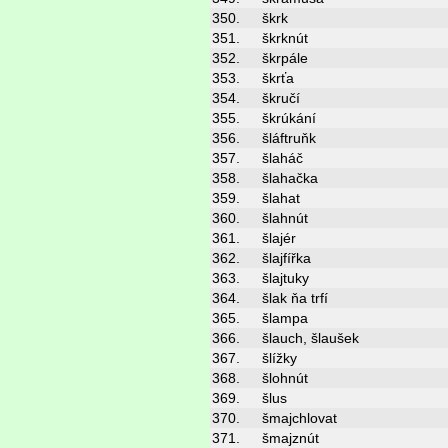
350.
škrk
351.
škrknút
352.
škrpále
353.
škrťa
354.
škručí
355.
škrúkání
356.
šláftruňk
357.
šlaháč
358.
šlahačka
359.
šlahat
360.
šlahnút
361.
šlajér
362.
šlajfířka
363.
šlajtuky
364.
šlak ňa trfí
365.
šlampa
366.
šlauch, šlaušek
367.
šlížky
368.
šlohnút
369.
šlus
370.
šmajchlovat
371.
šmajznút