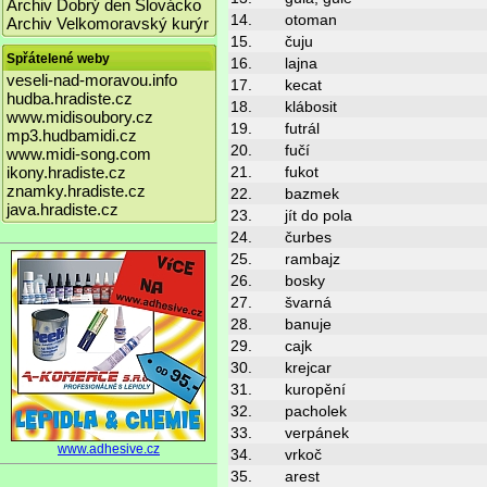
Archiv Dobrý den Slovácko
14.
otoman
Archiv Velkomoravský kurýr
15.
čuju
Spřátelené weby
16.
lajna
veseli-nad-moravou.info
17.
kecat
hudba.hradiste.cz
18.
klábosit
www.midisoubory.cz
19.
futrál
mp3.hudbamidi.cz
20.
fučí
www.midi-song.com
ikony.hradiste.cz
21.
fukot
znamky.hradiste.cz
22.
bazmek
java.hradiste.cz
23.
jít do pola
24.
čurbes
25.
rambajz
26.
bosky
27.
švarná
28.
banuje
29.
cajk
30.
krejcar
31.
kuropění
32.
pacholek
33.
verpánek
www.adhesive.cz
34.
vrkoč
35.
arest