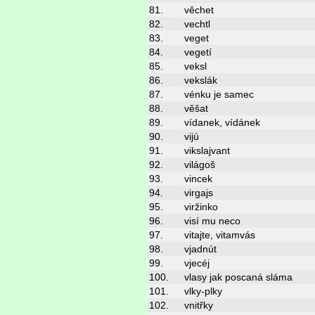
81.
věchet
82.
vechtl
83.
veget
84.
vegetí
85.
veksl
86.
vekslák
87.
vénku je samec
88.
věšat
89.
vídanek, vídánek
90.
vijú
91.
vikslajvant
92.
világoš
93.
vincek
94.
virgajs
95.
viržinko
96.
visí mu neco
97.
vitajte, vitamvás
98.
vjadnút
99.
vjecéj
100.
vlasy jak poscaná sláma
101.
vlky-plky
102.
vnitřky