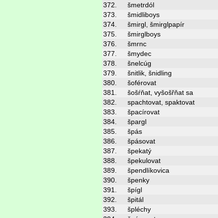
372.
šmetrdól
373.
šmidliboys
374.
šmirgl, šmirglpapír
375.
šmirglboys
376.
šmrnc
377.
šmydec
378.
šnelcúg
379.
šnitlik, šnidling
380.
šoférovat
381.
šošŕňat, vyšošřňat sa
382.
spachtovat, spaktovat
383.
špacírovat
384.
špargl
385.
špás
386.
špásovat
387.
špekatý
388.
špekulovat
389.
špendlíkovica
390.
špenky
391.
špígl
392.
špitál
393.
špléchy