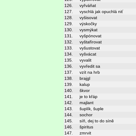
126.
vyřváňat
127.
vyschlá jak opuchlá niť
128.
vyšisovat
129.
výskočky
130.
vysmýkat
131.
vyšpónovat
132.
vyštafírovat
133.
vyšustovat
134.
vyšvácat
135.
vyvalit
136.
vyvředit sa
137.
vzít na hrb
138.
brajgl
139.
kalup
140.
škvor
141.
je to křáp
142.
majlant
143.
šuplík, šuple
144.
sochor
145.
síň, dej to do síně
146.
špiritus
147.
zmrvit