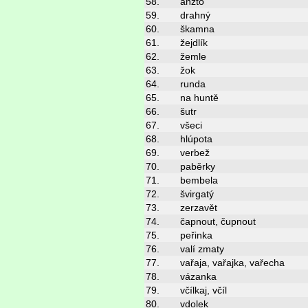
58.
anžto
59.
drahný
60.
škamna
61.
žejdlík
62.
žemle
63.
žok
64.
runda
65.
na huntě
66.
šutr
67.
všeci
68.
hlúpota
69.
verbež
70.
paběrky
71.
bembela
72.
švirgatý
73.
zerzavět
74.
čapnout, čupnout
75.
peřinka
76.
valí zmaty
77.
vařaja, vařajka, vařecha
78.
vázanka
79.
včílkaj, včíl
80.
vdolek