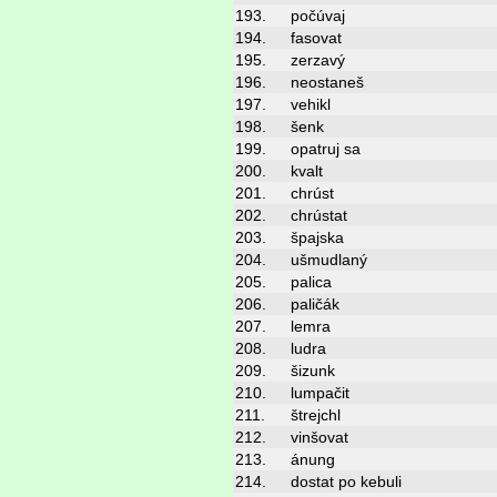
193.
počúvaj
194.
fasovat
195.
zerzavý
196.
neostaneš
197.
vehikl
198.
šenk
199.
opatruj sa
200.
kvalt
201.
chrúst
202.
chrústat
203.
špajska
204.
ušmudlaný
205.
palica
206.
paličák
207.
lemra
208.
ludra
209.
šizunk
210.
lumpačit
211.
štrejchl
212.
vinšovat
213.
ánung
214.
dostat po kebuli