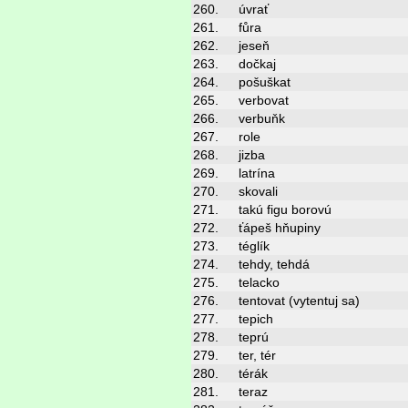
260.
úvrať
261.
fůra
262.
jeseň
263.
dočkaj
264.
pošuškat
265.
verbovat
266.
verbuňk
267.
role
268.
jizba
269.
latrína
270.
skovali
271.
takú figu borovú
272.
ťápeš hňupiny
273.
téglík
274.
tehdy, tehdá
275.
telacko
276.
tentovat (vytentuj sa)
277.
tepich
278.
teprú
279.
ter, tér
280.
térák
281.
teraz