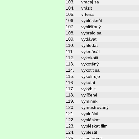
103.
vracaj sa
104.
vrázit
105.
vrtěná
106.
vyblésknůt
107.
vyblišťaný
108.
vybralo sa
109.
vydávat
110.
vyhlédat
111.
vykmásál
112.
vykokotit
113.
vykotěný
114.
vykotit sa
115.
vykulíruje
116.
vykutat
117.
vykýblit
118.
vylíčené
119.
výminek
120.
vymustrovaný
121.
vypleščit
122.
vypléskat
123.
vypléskat film
124.
vypleštit
125.
vypulírovat