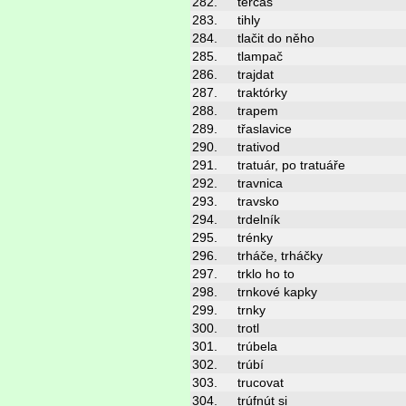
282.
tercáš
283.
tihly
284.
tlačit do něho
285.
tlampač
286.
trajdat
287.
traktórky
288.
trapem
289.
třaslavice
290.
trativod
291.
tratuár, po tratuáře
292.
travnica
293.
travsko
294.
trdelník
295.
trénky
296.
trháče, trháčky
297.
trklo ho to
298.
trnkové kapky
299.
trnky
300.
trotl
301.
trúbela
302.
trúbí
303.
trucovat
304.
trúfnút si