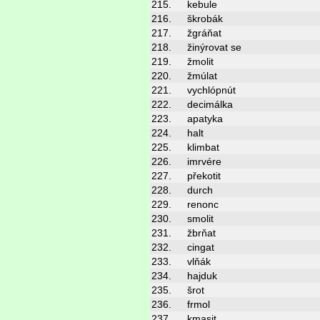
215.
kebule
216.
škrobák
217.
žgráňat
218.
žinýrovat se
219.
žmolit
220.
žmúlat
221.
vychlópnút
222.
decimálka
223.
apatyka
224.
halt
225.
klimbat
226.
imrvére
227.
překotit
228.
durch
229.
renonc
230.
smolit
231.
žbrňat
232.
cingat
233.
vlňák
234.
hajduk
235.
šrot
236.
frmol
237.
kmasit