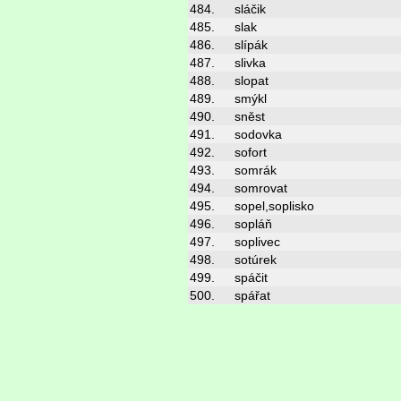
484.
sláčik
485.
slak
486.
slípák
487.
slivka
488.
slopat
489.
smýkl
490.
sněst
491.
sodovka
492.
sofort
493.
somrák
494.
somrovat
495.
sopel,soplisko
496.
sopláň
497.
soplivec
498.
sotúrek
499.
spáčit
500.
spářat