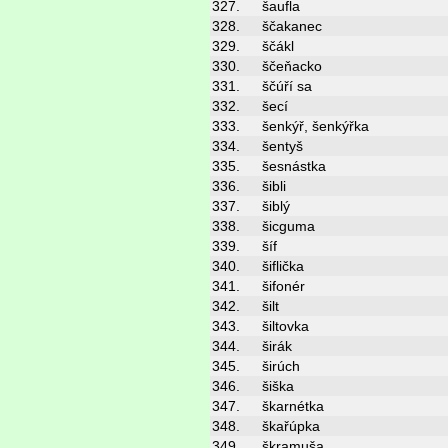
327.
šaufla
328.
ščakanec
329.
ščákl
330.
ščeňacko
331.
ščúří sa
332.
šecí
333.
šenkýř, šenkýřka
334.
šentyš
335.
šesnástka
336.
šibli
337.
šiblý
338.
šicguma
339.
šíf
340.
šiflička
341.
šifonér
342.
šilt
343.
šiltovka
344.
širák
345.
širúch
346.
šiška
347.
škarnétka
348.
škařúpka
349.
škramuša