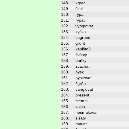
148.
krpec
149.
šiml
150.
rýpal
151.
rýpat
152.
vyrypovat
153.
kyška
154.
cugrund
155.
grunt
156.
kapišto?
157.
žvásty
158.
baňky
159.
žváchat
160.
pysk
161.
pyskovat
162.
žgrňa
163.
vanglovat
164.
prezent
165.
štempl
166.
vajca
167.
nešmakoval
168.
šišatý
169.
matlat