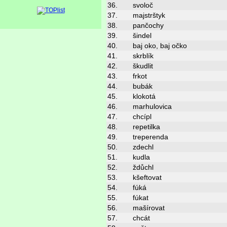
36.
svoloč
37.
majstrštyk
38.
pančochy
39.
šindel
40.
baj oko, baj očko
41.
skrblík
42.
škudlit
43.
frkot
44.
bubák
45.
klokotá
46.
marhulovica
47.
chcípl
48.
repetilka
49.
treperenda
50.
zdechl
51.
kudla
52.
ždůchl
53.
kšeftovat
54.
fúká
55.
fúkat
56.
mašírovat
57.
chcát