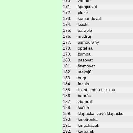
170.
žandár
171.
šprajcovat
172.
plezír
173.
komandovat
174.
ksicht
175.
paraple
176.
mudruj
177.
ušmouraný
178.
optal sa
179.
žumpa
180.
pasovat
181.
štymovat
182.
utěkajú
183.
bugr
184.
fazula
185.
liskat, jednu ti lisknu
186.
babrák
187.
zbabral
188.
šušeň
189.
klapačka, zavři klapačku
190.
kmotřenka
191.
kmucháček
192.
karbaník