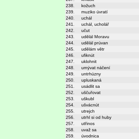
238.
kožuch
239.
muziko úvratí
240.
uchál
241.
uchál, ucholář
242.
učut
243.
udělál Moravu
244.
udělál prúvan
245.
udělám větr
246.
ufiknút
247.
uklohnit
248.
umývat náčení
249.
untrhúzny
250.
upluskaná
251.
usádlit sa
252.
uščuřovat
253.
uškubl
254.
ušvácnút
255.
utrejch
256.
utrhl si od huby
257.
utřinos
258.
uvaž sa
259.
úvodnica