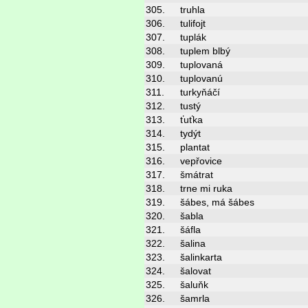
305.
truhla
306.
tulifojt
307.
tuplák
308.
tuplem blbý
309.
tuplovaná
310.
tuplovanú
311.
turkyňáčí
312.
tustý
313.
ťuťka
314.
tydýt
315.
plantat
316.
vepřovice
317.
šmátrat
318.
trne mi ruka
319.
šábes, má šábes
320.
šabla
321.
šáfla
322.
šalina
323.
šalinkarta
324.
šalovat
325.
šaluňk
326.
šamrla