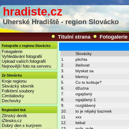
hradiste.cz
Uherské Hradiště - region Slovácko
Titulní strana
Fotogalerie
Fotografie z regionu Slovácko
Fotogalerie
Slovácky
Vyhledávání fotografií
1.
plichta
Upload vašich fotografií
2.
štelovat
Nejnovější foto na serveru
3.
blyskat sa
Ze Slovácka
4.
blemcy
Kroje regionu
5.
Co to koštuje?
Slovácký slovník
6.
džuzna
Folklórní soubory
7.
ogajdaný
Cimbálovky
8.
ogajdaný-1
Dechovky
9.
rozglábený
Regionální tisk
10.
to je nějaký bazmek
Zlínský deník
11.
xxx
iZlinsko.cz
12.
békal
Dobrý den s kurýrem
13.
gula, gule