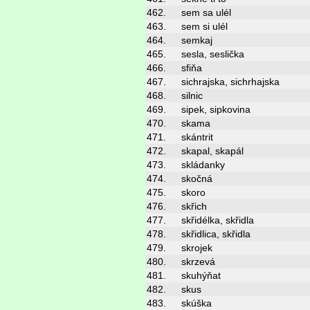
462.
sem sa ulél
463.
sem si ulél
464.
semkaj
465.
sesla, seslička
466.
sfiňa
467.
sichrajska, sichrhajska
468.
silnic
469.
sipek, sipkovina
470.
skama
471.
skántrit
472.
skapal, skapál
473.
skládanky
474.
skočná
475.
skoro
476.
skřich
477.
skřidélka, skřidla
478.
skřidlica, skřidla
479.
skrojek
480.
skrzevá
481.
skuhýňat
482.
skus
483.
skúška