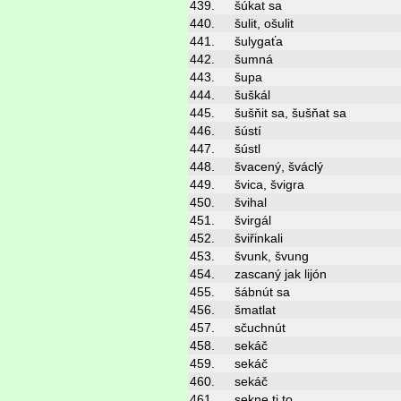
439.
šúkat sa
440.
šulit, ošulit
441.
šulygaťa
442.
šumná
443.
šupa
444.
šuškál
445.
šušňit sa, šušňat sa
446.
šústí
447.
šústl
448.
švacený, šváclý
449.
švica, švigra
450.
švihal
451.
švirgál
452.
šviřinkali
453.
švunk, švung
454.
zascaný jak lijón
455.
šábnút sa
456.
šmatlat
457.
sčuchnút
458.
sekáč
459.
sekáč
460.
sekáč
461.
sekne ti to