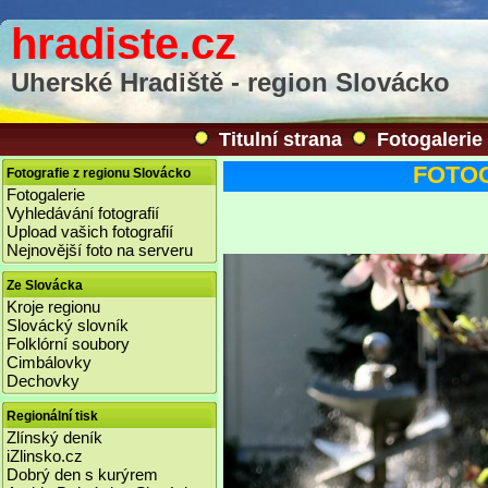
hradiste.cz
Uherské Hradiště - region Slovácko
Titulní strana
Fotogalerie
FOTOGA
Fotografie z regionu Slovácko
Fotogalerie
Vyhledávání fotografií
Upload vašich fotografií
Nejnovější foto na serveru
Ze Slovácka
Kroje regionu
Slovácký slovník
Folklórní soubory
Cimbálovky
Dechovky
Regionální tisk
Zlínský deník
iZlinsko.cz
Dobrý den s kurýrem