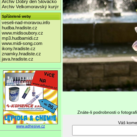
Archiv Dobrý den Slovácko
Archiv Velkomoravský kurýr
Spřátelené weby
veseli-nad-moravou.info
hudba.hradiste.cz
www.midisoubory.cz
mp3.hudbamidi.cz
www.midi-song.com
ikony.hradiste.cz
znamky.hradiste.cz
java.hradiste.cz
Znáte-li podrobnosti o fotograf
www.adhesive.cz