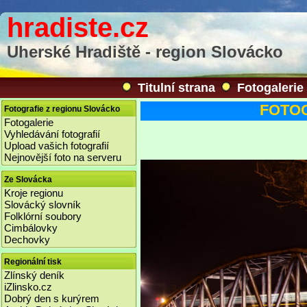
hradiste.cz
Uherské Hradiště - region Slovácko
Titulní strana
Fotogalerie
FOTOGA
Fotografie z regionu Slovácko
Fotogalerie
Vyhledávání fotografií
Upload vašich fotografií
Nejnovější foto na serveru
Ze Slovácka
Kroje regionu
Slovácký slovník
Folklórní soubory
Cimbálovky
Dechovky
Regionální tisk
Zlínský deník
iZlinsko.cz
Dobrý den s kurýrem