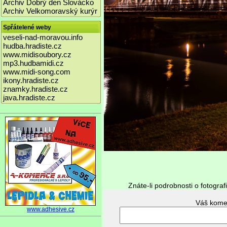
Archiv Dobrý den Slovácko
Archiv Velkomoravský kurýr
Spřátelené weby
veseli-nad-moravou.info
hudba.hradiste.cz
www.midisoubory.cz
mp3.hudbamidi.cz
www.midi-song.com
ikony.hradiste.cz
znamky.hradiste.cz
java.hradiste.cz
Znáte-li podrobnosti o fotograf
www.adhesive.cz